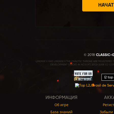
НАЧАТ
© 2018
CLASSIC-
LINEAGE II AND LINEAGE II THE CHAOTIC THRONE ARE REGISTERE
DEVELOPMENT STUDIO IN NCSOFT. 2003-2008 (C) CO
l2 top
ИНФОРМАЦИЯ
АКК
Об игре
Регис
База знаний
Забыли 