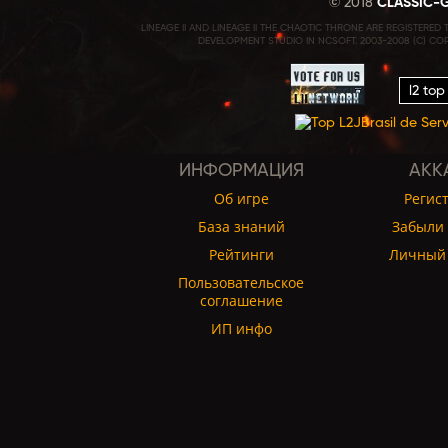
© 2018
CLASSIC-
LINEAGE II AND LINEAGE II THE CHAOTIC THRONE ARE REGISTERE
DEVELOPMENT STUDIO IN NCSOFT. 2003-2008 (C) CO
l2 top
ИНФОРМАЦИЯ
АКК
Об игре
Регис
База знаний
Забыли 
Рейтинги
Личный 
Пользовательское
соглашение
ИП инфо